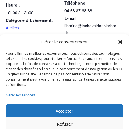
Téléphone
Heure :
04 68 87 68 38
10h00 à 12h00
E-mail
Catégorie d’Évènement:
librairie@lechevaldanslarbre
Ateliers
.fr
Voir le site Organisateur
Gérer le consentement
LIEU
Pour offrir les meilleures expériences, nous utilisons des technologies
Librairie
telles que les cookies pour stocker et/ou accéder aux informations des
appareils. Le fait de consentir à ces technologies nous permettra de
1 Avenue Michel Aribaud
traiter des données telles que le comportement de navigation ou les ID
CERET
,
66400
France
+ Google Map
uniques sur ce site. Le fait de ne pas consentir ou de retirer son
Voir Lieu site web
consentement peut avoir un effet négatif sur certaines caractéristiques
et fonctions.
Gérer les services
Hommage à l’autrice jeunesse Magdalena et
Festival littéraire
de la Moisson – Du
dédicace de son nouveau livre « A nous la 6ème – Le
11 au 14 juin à Céret
journal du Collège » – Samedi 20 juin à 10h à la
Accepter
librairie
Refuser