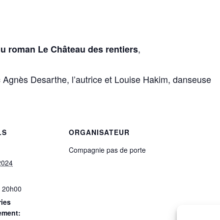
,
du roman Le Château des rentiers
ec Agnès Desarthe, l’autrice et Louise Hakim, danseuse
LS
ORGANISATEUR
Compagnie pas de porte
2024
 20h00
ies
ement: