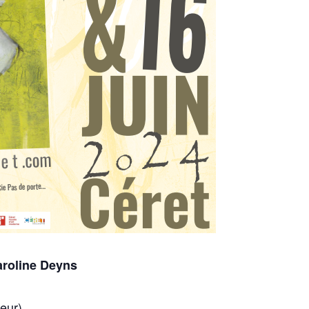
aroline Deyns
eur)