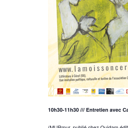
10h30-11h30 /// Entretien avec C
(MURmur, publié chez Quidam édit