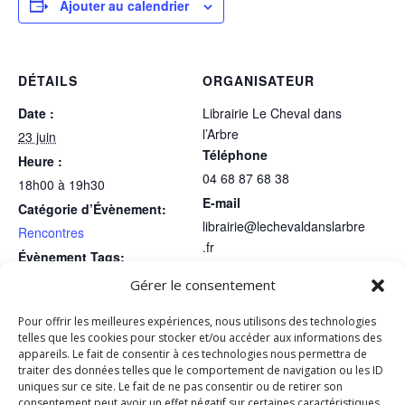
Ajouter au calendrier
DÉTAILS
ORGANISATEUR
Date :
Librairie Le Cheval dans
l’Arbre
23 juin
Téléphone
Heure :
04 68 87 68 38
18h00 à 19h30
E-mail
Catégorie d’Évènement:
librairie@lechevaldanslarbre
Rencontres
.fr
Évènement Tags:
Voir le site Organisateur
Librairie
Gérer le consentement
LIEU
Pour offrir les meilleures expériences, nous utilisons des technologies
Librairie
telles que les cookies pour stocker et/ou accéder aux informations des
appareils. Le fait de consentir à ces technologies nous permettra de
1 Avenue Michel Aribaud
traiter des données telles que le comportement de navigation ou les ID
CERET
,
66400
France
+ Google Map
uniques sur ce site. Le fait de ne pas consentir ou de retirer son
Voir Lieu site web
consentement peut avoir un effet négatif sur certaines caractéristiques