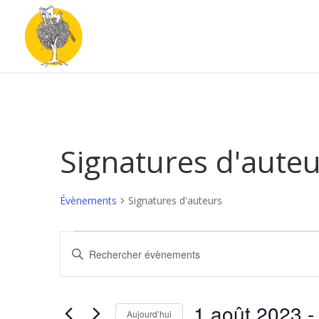
Signatures d'aute
Évènements
Signatures d'auteurs
Évènements
Recherche
Saisir
et
mot-
navigation
clé.
de
Rechercher
1 août 2023
 -
vues
Évènements
Aujourd’hui