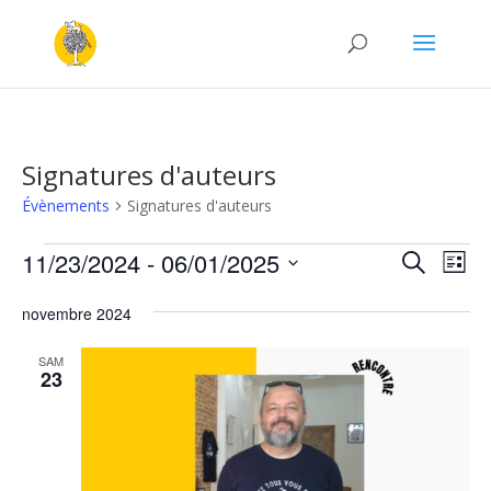
Signatures d'auteurs
Évènements
Signatures d'auteurs
Évènements
Recher
Nav
11/23/2024
 - 
06/01/2025
Recherche
Liste
de
et
Sélectionnez
vu
naviga
novembre 2024
une
Év
de
date.
SAM
vues
23
Évène