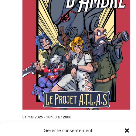
31 mai 2025 - 10h00
à
12h00
Dédicace de Brice Artieri pour « Le Projet
Gérer le consentement
A.T.L.A.S. – Les Enquêtes d’Ambre » – Samedi