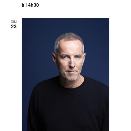
à 14h30
DIM
23