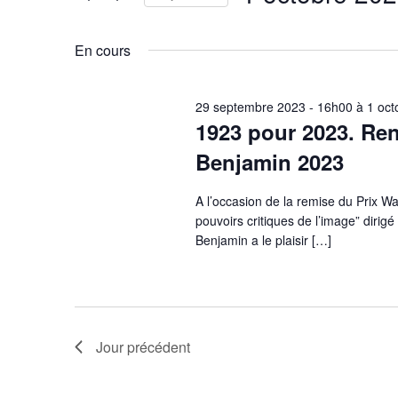
Évènements
par
Sélectionnez
mot-
une
En cours
clé.
date.
29 septembre 2023 - 16h00
à
1 oct
1923 pour 2023. Ren
Benjamin 2023
A l’occasion de la remise du Prix W
pouvoirs critiques de l’image” dirig
Benjamin a le plaisir […]
Jour précédent