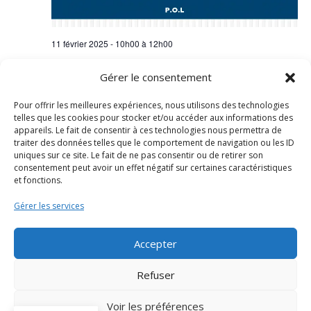
11 février 2025 - 10h00
à
12h00
Rencontre – Emmanuel Lascoux – mardi 11
Gérer le consentement
février de 10h à 12h à la salle de l’Union
Salle de l'Union
Pour offrir les meilleures expériences, nous utilisons des technologies
telles que les cookies pour stocker et/ou accéder aux informations des
appareils. Le fait de consentir à ces technologies nous permettra de
traiter des données telles que le comportement de navigation ou les ID
uniques sur ce site. Le fait de ne pas consentir ou de retirer son
Évènements
Évènements
précédents
Aujourd’hui
suivants
consentement peut avoir un effet négatif sur certaines caractéristiques
et fonctions.
S’abonner au calendrier
Gérer les services
Accepter
Refuser
Voir les préférences