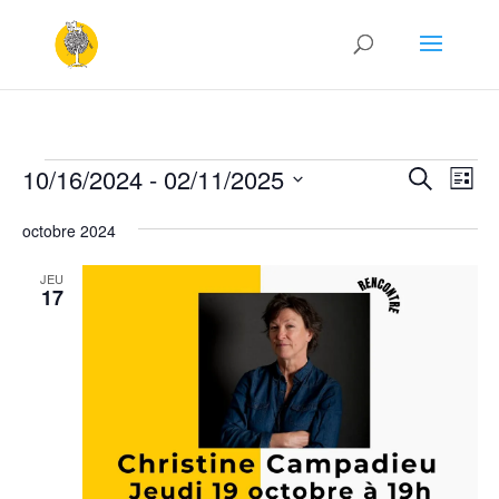
Évènements
Recher
Nav
10/16/2024
 - 
02/11/2025
Recherche
Liste
de
et
Sélectionnez
vu
naviga
octobre 2024
une
Év
de
date.
JEU
vues
17
Évène