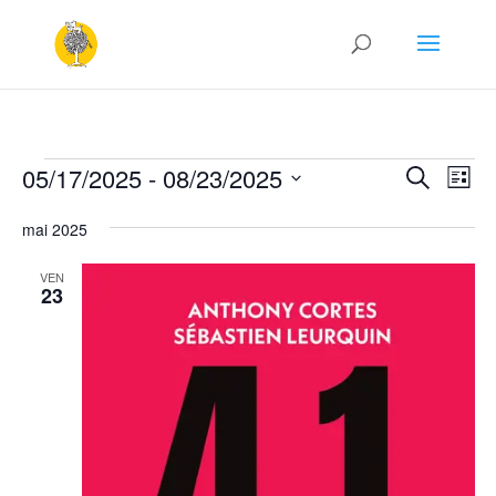
Évènements
Recher
Nav
05/17/2025
 - 
08/23/2025
Recherche
Liste
de
et
Sélectionnez
vu
naviga
mai 2025
une
Év
de
date.
VEN
vues
23
Évène