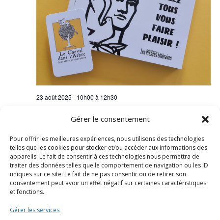
23 août 2025 - 10h00
à
12h30
Dédicace de Stéphane Sazé pour « Allez tous
Gérer le consentement
vous faire plaisir ! » – Samedi 23 août 10h-12h
à la librairie
Pour offrir les meilleures expériences, nous utilisons des technologies
telles que les cookies pour stocker et/ou accéder aux informations des
appareils. Le fait de consentir à ces technologies nous permettra de
traiter des données telles que le comportement de navigation ou les ID
uniques sur ce site. Le fait de ne pas consentir ou de retirer son
Évènements
Évènements
précédents
Aujourd’hui
suivants
consentement peut avoir un effet négatif sur certaines caractéristiques
et fonctions.
S’abonner au calendrier
Gérer les services