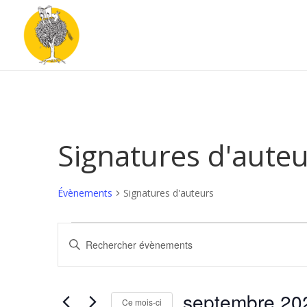
Signatures d'aute
Évènements
Signatures d'auteurs
Évènements
Recherche
Saisir
et
mot-
navigation
clé.
de
Rechercher
septembre 20
vues
Évènements
Ce mois-ci